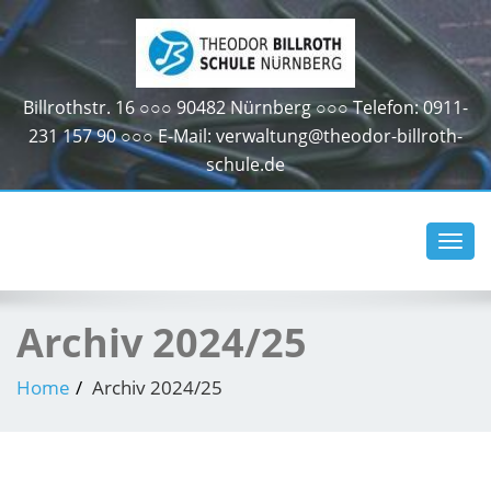
Billrothstr. 16 ○○○ 90482 Nürnberg ○○○ Telefon: 0911-
231 157 90 ○○○ E-Mail: verwaltung@theodor-billroth-
schule.de
Toggl
navig
Archiv 2024/25
Home
Archiv 2024/25