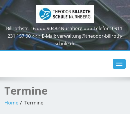
Billrothstr. 16 ○○○ 90482 Nürnberg ○○○ Telefon: 0911-
231 157 90 ○○○ E-Mail: verwaltung@theodor-billroth-
schule.de
Toggl
navig
Termine
Home
Termine