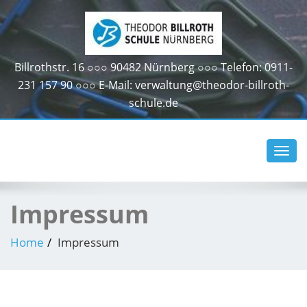
Billrothstr. 16 ○○○ 90482 Nürnberg ○○○ Telefon: 0911-
231 157 90 ○○○ E-Mail: verwaltung@theodor-billroth-
schule.de
Toggl
navig
Impressum
Home
Impressum