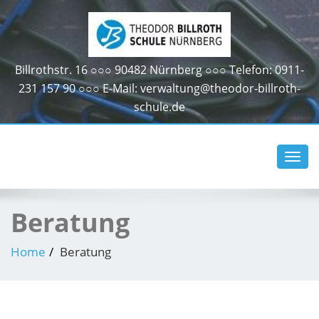
Billrothstr. 16 ○○○ 90482 Nürnberg ○○○ Telefon: 0911-
231 157 90 ○○○ E-Mail: verwaltung@theodor-billroth-
schule.de
Toggl
navig
Beratung
Home
Beratung