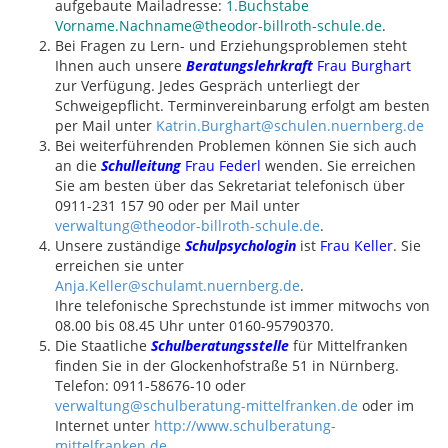
aufgebaute Mailadresse:
1.Buchstabe
Vorname.Nachname@theodor-billroth-schule.de
.
Bei Fragen zu Lern- und Erziehungsproblemen steht
Ihnen auch unsere
Beratungslehrkraft
Frau Burghart
zur Verfügung. Jedes Gespräch unterliegt der
Schweigepflicht. Terminvereinbarung erfolgt am besten
per Mail unter
Katrin.Burghart@schulen.nuernberg.de
Bei weiterführenden Problemen können Sie sich auch
an die
Schulleitung
Frau Federl
wenden. Sie erreichen
Sie am besten über das Sekretariat telefonisch über
0911-231 157 90 oder per Mail unter
verwaltung@theodor-billroth-schule.de
.
Unsere zuständige
Schulpsychologin
ist
Frau Keller
. Sie
erreichen sie unter
Anja.Keller@schulamt.nuernberg.de
.
Ihre telefonische Sprechstunde ist immer mitwochs von
08.00 bis 08.45 Uhr unter 0160-95790370.
Die Staatliche
Schulberatungsstelle
für Mittelfranken
finden Sie in der Glockenhofstraße 51 in Nürnberg.
Telefon: 0911-58676-10 oder
verwaltung@schulberatung-mittelfranken.de
oder im
Internet unter
http://www.schulberatung-
mittelfranken.de