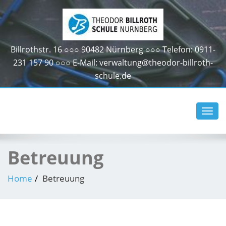
Billrothstr. 16 ○○○ 90482 Nürnberg ○○○ Telefon: 0911-
231 157 90 ○○○ E-Mail: verwaltung@theodor-billroth-
schule.de
Toggl
navig
Betreuung
Home
Betreuung