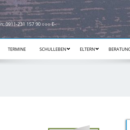
n: 0911-231 157 90 ○○○ E-
TERMINE
SCHULLEBEN
ELTERN
BERATUN