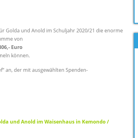
ür Golda und Anold im Schuljahr 2020/21 die enorme
umme von
306,- Euro
eln können.
ief“ an, der mit ausgewählten Spenden-
olda und Anold im Waisenhaus in Kemondo /