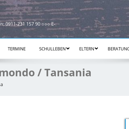
n: 0911-231 157 90 ○○○ E-
TERMINE
SCHULLEBEN
ELTERN
BERATUN
mondo / Tansania
ia