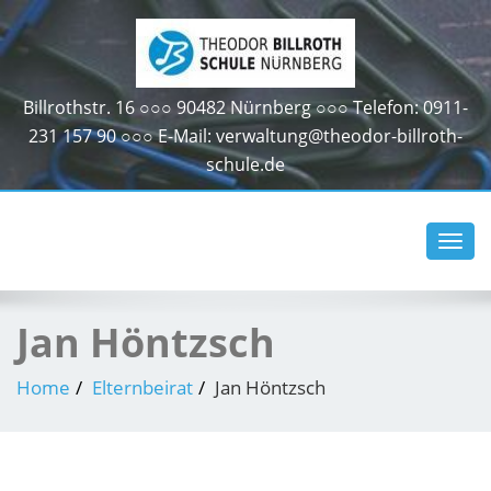
Billrothstr. 16 ○○○ 90482 Nürnberg ○○○ Telefon: 0911-
231 157 90 ○○○ E-Mail: verwaltung@theodor-billroth-
schule.de
Toggl
navig
Jan Höntzsch
Home
Elternbeirat
Jan Höntzsch