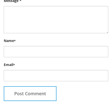
Message *
Name
*
Email
*