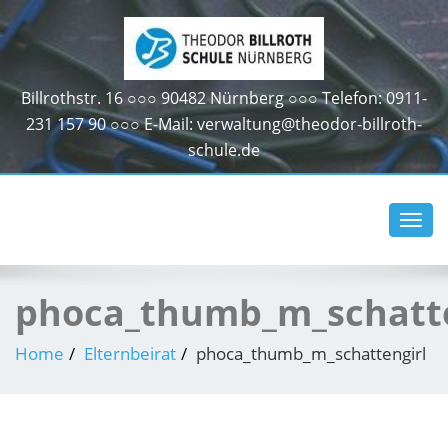
Billrothstr. 16 ○○○ 90482 Nürnberg ○○○ Telefon: 0911-
231 157 90 ○○○ E-Mail: verwaltung@theodor-billroth-
schule.de
Toggl
navig
phoca_thumb_m_schatte
Home
Elternbeirat
phoca_thumb_m_schattengirl