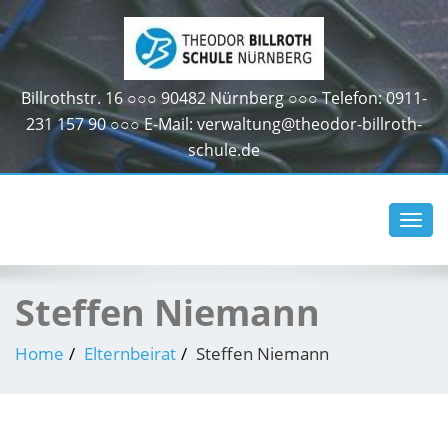
Billrothstr. 16 ○○○ 90482 Nürnberg ○○○ Telefon: 0911-
231 157 90 ○○○ E-Mail: verwaltung@theodor-billroth-
schule.de
Toggl
navig
Steffen Niemann
Home
Elternbeirat
Steffen Niemann