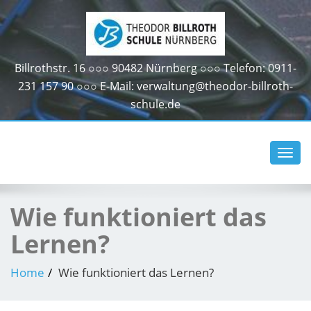
Billrothstr. 16 ○○○ 90482 Nürnberg ○○○ Telefon: 0911-
231 157 90 ○○○ E-Mail: verwaltung@theodor-billroth-
schule.de
Toggl
navig
Wie funktioniert das
Lernen?
Home
Wie funktioniert das Lernen?